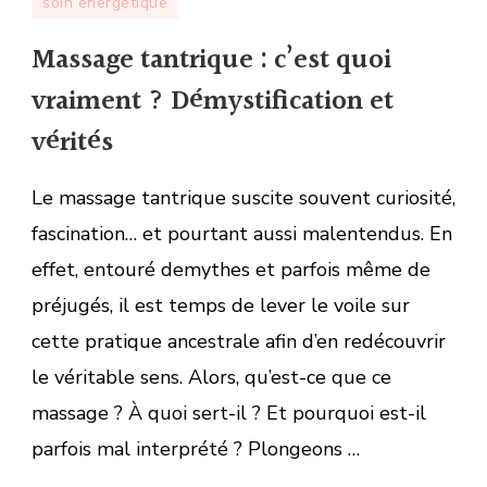
soin énergétique
:
c’est
Massage tantrique : c’est quoi
quoi
vraiment
vraiment ? Démystification et
?
vérités
Démystification
et
Le massage tantrique suscite souvent curiosité,
vérités
fascination… et pourtant aussi malentendus. En
effet, entouré demythes et parfois même de
préjugés, il est temps de lever le voile sur
cette pratique ancestrale afin d’en redécouvrir
le véritable sens. Alors, qu’est-ce que ce
massage ? À quoi sert-il ? Et pourquoi est-il
parfois mal interprété ? Plongeons …