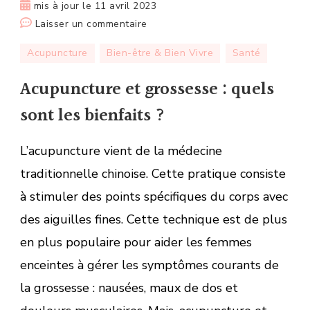
mis à jour le
11 avril 2023
sur
Laisser un commentaire
Acupuncture
Acupuncture
Bien-être & Bien Vivre
Santé
et
grossesse :
Acupuncture et grossesse : quels
quels
sont les bienfaits ?
sont
les
L’acupuncture vient de la médecine
bienfaits ?
traditionnelle chinoise. Cette pratique consiste
à stimuler des points spécifiques du corps avec
des aiguilles fines. Cette technique est de plus
en plus populaire pour aider les femmes
enceintes à gérer les symptômes courants de
la grossesse : nausées, maux de dos et