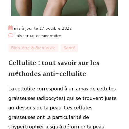
mis à jour le
17 octobre 2022
sur
Laisser un commentaire
Cellulite :
Bien-être & Bien Vivre
Santé
tout
savoir
Cellulite : tout savoir sur les
sur
méthodes anti-cellulite
les
méthodes
La cellulite correspond à un amas de cellules
anti-
cellulite
graisseuses (adipocytes) qui se trouvent juste
au-dessous de la peau. Ces cellules
graisseuses ont la particularité de
s’hypertrophier jusqu’à déformer la peau,