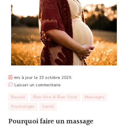
mis à jour le
23 octobre 2025
sur
Laisser un commentaire
Pourquoi
Beauté
Bien-être & Bien Vivre
Massages
faire
Psychologie
Santé
un
massage
Pourquoi faire un massage
pendant