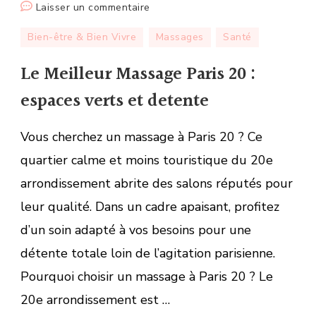
sur
Laisser un commentaire
Le
Bien-être & Bien Vivre
Massages
Santé
Meilleur
Massage
Le Meilleur Massage Paris 20 :
Paris
espaces verts et detente
20
:
Vous cherchez un massage à Paris 20 ? Ce
espaces
verts
quartier calme et moins touristique du 20e
et
arrondissement abrite des salons réputés pour
detente
leur qualité. Dans un cadre apaisant, profitez
d’un soin adapté à vos besoins pour une
détente totale loin de l’agitation parisienne.
Pourquoi choisir un massage à Paris 20 ? Le
20e arrondissement est …