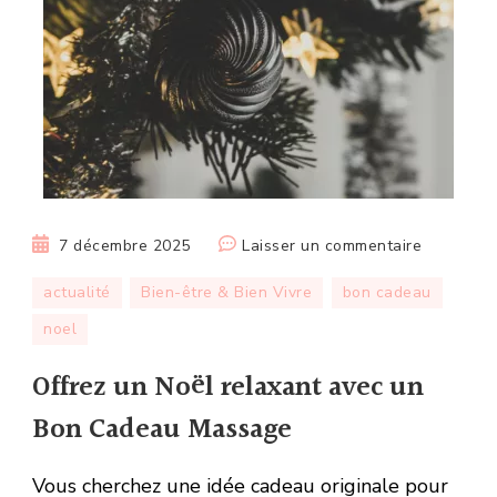
sur
7 décembre 2025
Laisser un commentaire
Offrez
actualité
Bien-être & Bien Vivre
bon cadeau
un
noel
Noël
relaxant
Offrez un Noël relaxant avec un
avec
un
Bon Cadeau Massage
Bon
Cadeau
Vous cherchez une idée cadeau originale pour