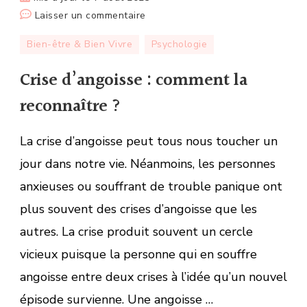
sur
Laisser un commentaire
Crise
Bien-être & Bien Vivre
Psychologie
d’angoisse :
comment
Crise d’angoisse : comment la
la
reconnaître ?
reconnaître ?
La crise d’angoisse peut tous nous toucher un
jour dans notre vie. Néanmoins, les personnes
anxieuses ou souffrant de trouble panique ont
plus souvent des crises d’angoisse que les
autres. La crise produit souvent un cercle
vicieux puisque la personne qui en souffre
angoisse entre deux crises à l’idée qu’un nouvel
épisode survienne. Une angoisse …