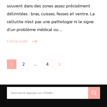
souvent dans des zones assez précisément
délimitées : bras, cuisses, fesses et ventre. La
cellulite n’est pas une pathologie ni le signe
d’un problème médical ou …
Lire la suite
Pagination
PAGE
PAGE
…
PAGE
1
2
4
des
publications
Recherche
pour
: