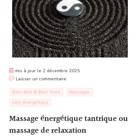
mis à jour le
2 décembre 2025
sur
Laisser un commentaire
Massage
Bien-être & Bien Vivre
Massages
énergétique
soin énergétique
tantrique
ou
Massage énergétique tantrique ou
massage
de
massage de relaxation
relaxation