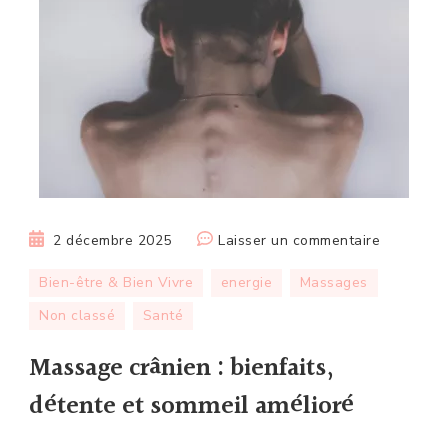
sur
2 décembre 2025
Laisser un commentaire
Massage
Bien-être & Bien Vivre
energie
Massages
crânien
Non classé
Santé
:
bienfaits,
Massage crânien : bienfaits,
détente
et
détente et sommeil amélioré
sommeil
amélioré