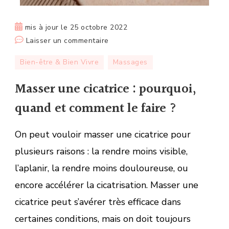
mis à jour le
25 octobre 2022
sur
Laisser un commentaire
Masser
Bien-être & Bien Vivre
Massages
une
cicatrice :
Masser une cicatrice : pourquoi,
pourquoi,
quand et comment le faire ?
quand
et
On peut vouloir masser une cicatrice pour
comment
le
plusieurs raisons : la rendre moins visible,
faire ?
l’aplanir, la rendre moins douloureuse, ou
encore accélérer la cicatrisation. Masser une
cicatrice peut s’avérer très efficace dans
certaines conditions, mais on doit toujours