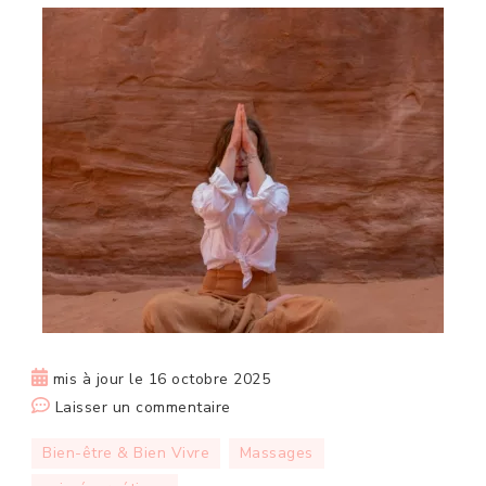
mis à jour le
16 octobre 2025
sur
Laisser un commentaire
Massage
Bien-être & Bien Vivre
Massages
tantrique